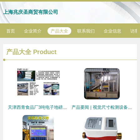
上海兆庆圣商贸有限公司
首页
企业简介
产品大全
联系我们
企业信息
访客
产品大全
Product
天津西青食品厂3吨电子地磅秤应用方案 仪器仪表之选
产品要闻 | 视觉尺寸检测设备与力泰棘爪检测设备 精密质检的新标杆